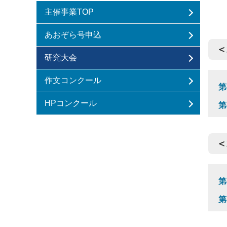
主催事業TOP
あおぞら号申込
＜
研究大会
作文コンクール
第
HPコンクール
第
＜
第
第