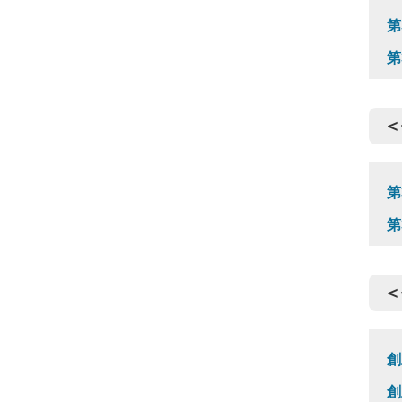
第
第
＜
第
第
＜
創
創