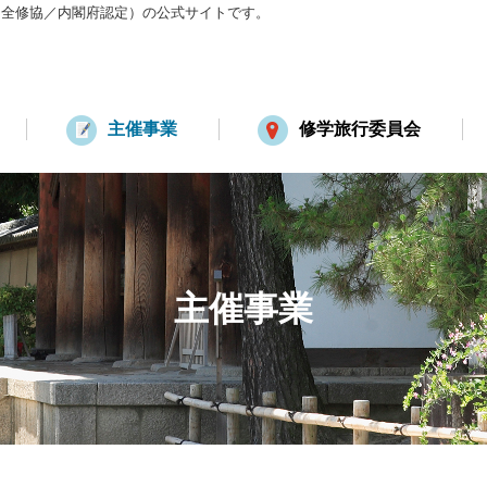
：全修協／内閣府認定）の公式サイトです。
主催事業
修学旅行委員会
主催事業