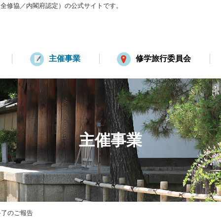
：全修協／内閣府認定）の公式サイトです。
主催事業
修学旅行委員会
主催事業
終了のご報告