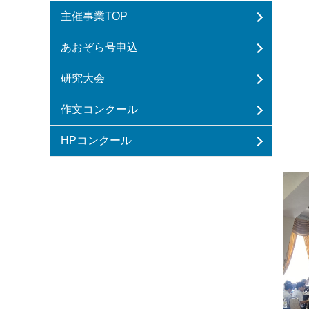
主催事業TOP
あおぞら号申込
研究大会
作文コンクール
HPコンクール