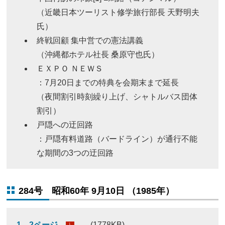
（近畿日本ツーリスト修学旅行部長 天野明夫
氏）
終戦回顧 集中営での憲法講義
（沖縄都ホテル社長 桑原守也氏）
ＥＸＰＯ ＮＥＷＳ
：7月20日までの特典を会期末まで延長
（夜間割引時刻繰り上げ、シャトルバス団体
割引）
戸隠への迂回路
：戸隠有料道路（バードライン）が通行不能
な期間の3つの迂回路
284号 昭和60年 9月10日 （1985年）
1、2ページ
(1778KB)