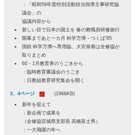
：「昭和59年度特別活動担当指導主事研究協
議会」の
協議内容から
新しい目で日本の国土を 春の教職員研修旅行
開幕まであと一カ月 科学万博－つくば’85
国鉄 科学万博へ専用臨、大宮発着は全修協が
取りまとめ
60・1月教育界のうごきから
：臨時教育審議会のうごき
：日教組教育研究集会を開く
3、4ページ
(1966KB)
新年を迎えて
：新企画で成果を
（全修協宮城県支部長 高橋富士男）
：一大飛躍の年へ