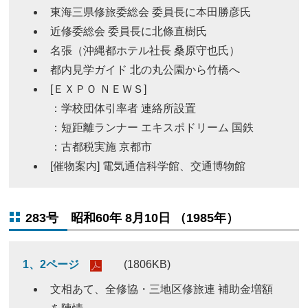
東海三県修旅委総会 委員長に本田勝彦氏
近修委総会 委員長に北條直樹氏
名張（沖縄都ホテル社長 桑原守也氏）
都内見学ガイド 北の丸公園から竹橋へ
[ＥＸＰＯ ＮＥＷＳ]
：学校団体引率者 連絡所設置
：短距離ランナー エキスポドリーム 国鉄
：古都税実施 京都市
[催物案内] 電気通信科学館、交通博物館
283号 昭和60年 8月10日 （1985年）
1、2ページ
(1806KB)
文相あて、全修協・三地区修旅連 補助金増額