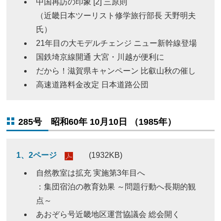
中国再訪の印象 [2] 三原則
（近畿日本ツーリスト修学旅行部長 天野明夫
氏）
21年目の大モデルチェンジ ニュー新幹線登場
国鉄埼京線開通 大宮・川越が便利に
だから！滋賀県キャンペーン 比叡山秋の催し
高速道路料金改定 日本道路公団
285号 昭和60年 10月10日 （1985年）
1、2ページ
(1932KB)
自然教室は拡充 実施第3年目へ
：集団宿泊の教育効果 ～問題行動へ長期的観
点～
あおぞら号近畿地区運営協議会 総会開く