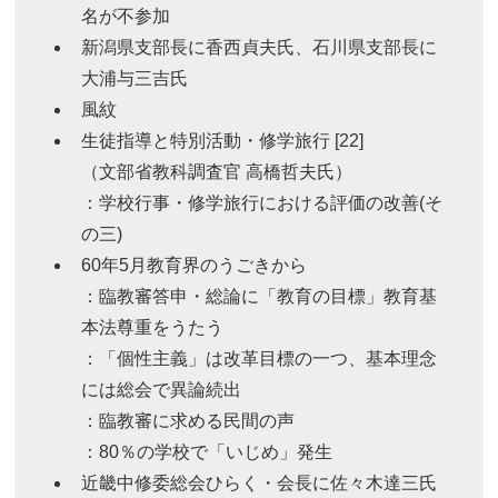
名が不参加
新潟県支部長に香西貞夫氏、石川県支部長に
大浦与三吉氏
風紋
生徒指導と特別活動・修学旅行 [22]
（文部省教科調査官 高橋哲夫氏）
：学校行事・修学旅行における評価の改善(そ
の三)
60年5月教育界のうごきから
：臨教審答申・総論に「教育の目標」教育基
本法尊重をうたう
：「個性主義」は改革目標の一つ、基本理念
には総会で異論続出
：臨教審に求める民間の声
：80％の学校で「いじめ」発生
近畿中修委総会ひらく・会長に佐々木達三氏