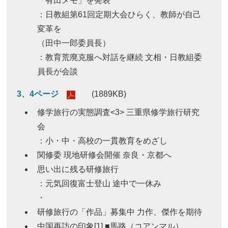
「有田メモ」を発表
：日教組第61回定期大会ひらく、教師が自己
変革を
（田中一郎委員長）
：教育荒廃克服へ対話を継続 文相・日教組委
員長が会談
3、4ページ
(1889KB)
修学旅行の実態調査<3> 三重県修学旅行研究
会
：小・中・高校の一貫教育をめざし
関修委 現地研修会開催 奈良・京都へ
思い出に残る研修旅行
：元気回復富士登山 途中で一休み
・
研修旅行の「作品」募集中 力作、傑作を期待
中国再訪の印象[1] ■馬路（コアンマル）