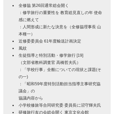
全修協 第26回通常総会開く
：修学旅行の重要性を 教育総見直しの年 使命
感に燃えて
：人間形成に新たな決意を（全修協理事長 山
本種一）
近修委委員会 61年度輸送計画決定
風紋
生徒指導と特別活動・修学旅行 [19]
（文部省教科調査官 高橋哲夫氏）
：「学校行事」全般についての現状と課題(そ
の一)
：「昭和59年度特別活動担当指導主事研究協
議会」の
協議内容から
小学校修旅等合同研究委 委員長に沼守輝夫氏
研修旅行友の会総会開く 東京文化会館