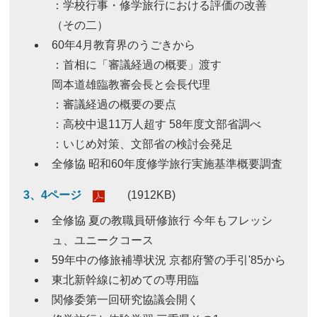
：学校行事・修学旅行における評価の改善
（その二）
60年4月教育界のうごきから
：首相に「審議経過の概要」渡す
岡本道雄臨教審会長と会長代理
：審議経過の概要の要点
：高校中退11万人超す 58年度文部省調べ
：いじめ対策、文部省の検討会発足
全修協 昭和60年度修学旅行実施基準概要調査
3、4ページ
(1912KB)
全修協 夏の教職員研修旅行 今年もフレッシ
ュ、ユニークコース
59年中の修旅補導状況 京都府警の手引'85から
東北新幹線に初めての専用臨
関修委第一回研究協議会開く