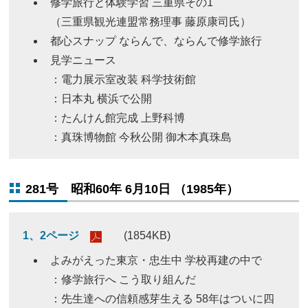
修学旅行と体験学習 三重県その1
（三重県観光連盟常務理事 藤原康司氏）
都心スナップ ならんで、ならんで修学旅行
見学ニュース
：電力展示室改装 科学技術館
：日本丸 横浜で公開
：たんけん館完成 上野科博
：真珠博物館 今秋公開 御木本真珠島
281号 昭和60年 6月10日 （1985年）
1、2ページ
(1854KB)
よみがえった東京・忠生中 学校再建の中で
：修学旅行へ こう取り組んだ
：先生達への信頼感芽生える 58年はついに四