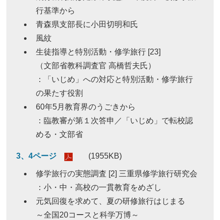
行基準から
青森県支部長に小田切明和氏
風紋
生徒指導と特別活動・修学旅行 [23]
（文部省教科調査官 高橋哲夫氏）
：「いじめ」への対応と特別活動・修学旅行
の果たす役割
60年5月教育界のうごきから
：臨教審が第１次答申／「いじめ」で転校認
める・文部省
3、4ページ
(1955KB)
修学旅行の実態調査 [2] 三重県修学旅行研究会
：小・中・高校の一貫教育をめざし
元気回復を求めて、夏の研修旅行はじまる
～全国20コースと科学万博～