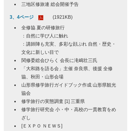
三地区修旅連 総会開催予告
3、4ページ
(1921KB)
全修協 夏の研修旅行
：自然に学び人に触れ
：講師陣も充実、多彩な顔ぶれ 自然・歴史・
文化に新しい目で
関修委総会ひらく 会長に滝嶋壮三氏
「大和路を語る会」主催 奈良県、後援 全修
協、秋田・山形会場
山形県修学旅行ガイドブック作成 山形県観光
協会
修学旅行の実態調査 [1] 三重県
修学旅行研究会 小・中・高校の一貫教育をめ
ざし
[ＥＸＰＯ ＮＥＷＳ]