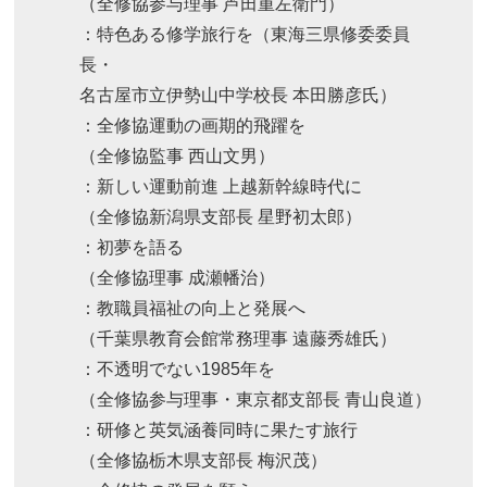
（全修協参与理事 芦田重左衛門）
：特色ある修学旅行を（東海三県修委委員
長・
名古屋市立伊勢山中学校長 本田勝彦氏）
：全修協運動の画期的飛躍を
（全修協監事 西山文男）
：新しい運動前進 上越新幹線時代に
（全修協新潟県支部長 星野初太郎）
：初夢を語る
（全修協理事 成瀬幡治）
：教職員福祉の向上と発展へ
（千葉県教育会館常務理事 遠藤秀雄氏）
：不透明でない1985年を
（全修協参与理事・東京都支部長 青山良道）
：研修と英気涵養同時に果たす旅行
（全修協栃木県支部長 梅沢茂）