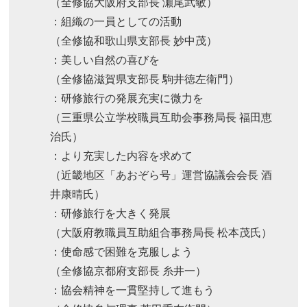
（全修協大阪府支部長 瀬尾武敏）
：組織の一員としての活動
（全修協和歌山県支部長 妙中茂）
：美しい自然の喜びを
（全修協滋賀県支部長 駒井徳左衛門）
：研修旅行の発展充実に微力を
（三重県公立学校職員互助会事務局長 福田恵
治氏）
：より充実した内容を求めて
（近畿地区「あおぞら号」運営協議会会長 酒
井康晴氏）
：研修旅行を大きく発展
（大阪府教職員互助組合事務局長 松本茂氏）
：使命感で困難を克服しよう
（全修協京都府支部長 糸井一）
：協会精神を一貫堅持して進もう