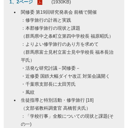
1、2ページ
(1930KB)
関修委 第19回研究発表会 前橋で開催
：修学旅行の計画と実践
：本郡修学旅行の現状と課題
（群馬県中之条町立第四中学校長 福原昭氏）
：よりよい修学旅行のあり方を求めて
（群馬県富士見村立富士見中学校長 福本長治
平氏）
・活発な研究討議－関修委－
・近修委 国鉄大幅ダイヤ改正 対策会議開く
・千葉県支部長に太田芳氏
・風紋
生徒指導と特別活動・修学旅行 [18]
（文部省教科調査官 高橋哲夫氏）
：「学校行事」全般についての現状と課題(そ
の一)