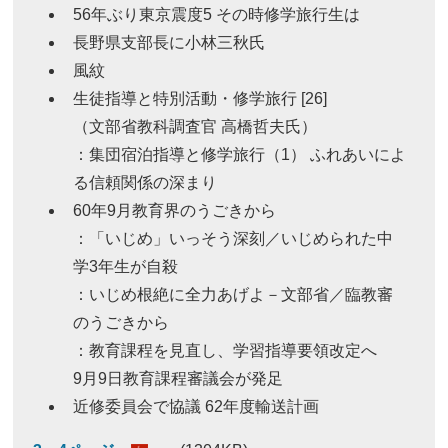
56年ぶり東京震度5 その時修学旅行生は
長野県支部長に小林三秋氏
風紋
生徒指導と特別活動・修学旅行 [26]
（文部省教科調査官 高橋哲夫氏）
：集団宿泊指導と修学旅行（1） ふれあいによ
る信頼関係の深まり
60年9月教育界のうごきから
：「いじめ」いっそう深刻／いじめられた中
学3年生が自殺
：いじめ根絶に全力あげよ－文部省／臨教審
のうごきから
：教育課程を見直し、学習指導要領改定へ
9月9日教育課程審議会が発足
近修委員会で協議 62年度輸送計画