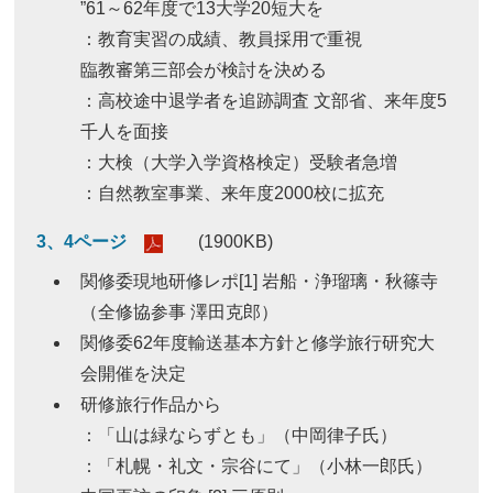
”61～62年度で13大学20短大を
：教育実習の成績、教員採用で重視
臨教審第三部会が検討を決める
：高校途中退学者を追跡調査 文部省、来年度5
千人を面接
：大検（大学入学資格検定）受験者急増
：自然教室事業、来年度2000校に拡充
3、4ページ
(1900KB)
関修委現地研修レポ[1] 岩船・浄瑠璃・秋篠寺
（全修協参事 澤田克郎）
関修委62年度輸送基本方針と修学旅行研究大
会開催を決定
研修旅行作品から
：「山は緑ならずとも」（中岡律子氏）
：「札幌・礼文・宗谷にて」（小林一郎氏）