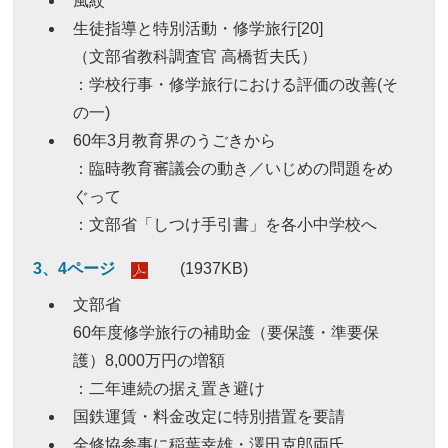
風紋
生徒指導と特別活動・修学旅行[20]
（文部省教科調査官 高橋哲夫氏）
：学校行事・修学旅行における評価の改善(そ
の一)
60年3月教育界のうごきから
：臨時教育審議会の動き／いじめの問題をめ
ぐって
：文部省「しつけ手引書」を各小中学校へ
3、4ページ
(1937KB)
文部省
60年度修学旅行の補助金（要保護・準要保
護）8,000万円の増額
：二年連続の据え置き避け
国鉄運賃・料金改定に特別措置を要請
全修協参事に稲葉幸雄・澤田克郎両氏