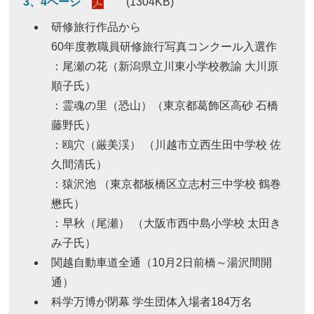
3、4ページ
(1304KB)
研修旅行作品から
60年度教職員研修旅行写真コンクール入選作
：尾瀬の花（新潟県立川東小学校教諭 大川原
順子氏）
：霊魂の里（恐山）（東京都葛飾区高砂 石橋
藤野氏）
：鴎穴（厳美渓） （川越市立西生田中学校 佐
久間清氏）
：猿沢池 （東京都板橋区立志村三中学校 鶴巻
懋氏）
：早秋（尾瀬） （大阪市西中島小学校 太田き
み子氏）
関越自動車道全通（10月2日前橋～湯沢間開
通）
科学万博が閉幕 学生団体入場者184万名