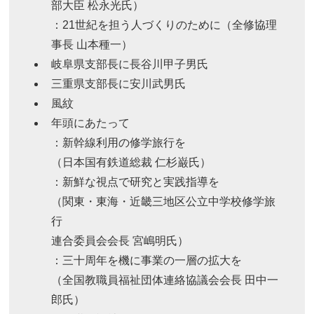
部大臣 松永光氏）
：21世紀を担う人づくりのために（全修協理
事長 山本種一）
岐阜県支部長に長谷川甲子男氏
三重県支部長に安川武男氏
風紋
年頭にあたって
：新幹線利用の修学旅行を
（日本国有鉄道総裁 仁杉巌氏）
：新鮮な視点で研究と実践指導を
（関東・東海・近畿三地区公立中学校修学旅
行
連合委員会会長 宮嶋明氏）
：三十周年を機に事業の一層の拡大を
（全国教職員福祉団体連絡協議会会長 田中一
郎氏）