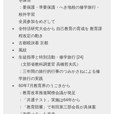
を陳情
：要保護・準要保護・へき地校の修学旅行・
校外学習
全員参加をめざして
全特活研究大会から 自己教育の育成を 教育課
程改定の動き
古都税決着 京都
風紋
生徒指導と特別活動・修学旅行 [24]
（文部省教科調査官 高橋哲夫氏）
：三年間の旅行的行事のつみかさねによる修
学旅行の実践
60年7月教育界のうごきから
：教育改革推進閣僚会議が発足
：「共通テスト」実施は64年から
：「教育陪審」で有田第三部会長が具体案