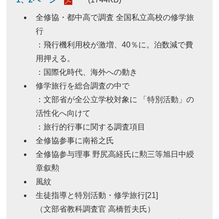
全修協・都中高で調査 全国私立高校の修学旅
行
：飛行機利用校が激増、40％に。泊数減で費
用押える。
：国際化時代、海外への動き
修学旅行を総合調査の中で
：文部省が全公立学校対象に 「特別活動」の
活性化へ向けて
：旅行的行事に関する調査項目
全修協参事に南裕之氏
全修協参与理事 野尻高経氏に勲三等旭日中綬
章叙勲
風紋
生徒指導と特別活動・修学旅行[21]
（文部省教科調査官 高橋哲夫氏）