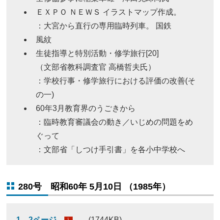
ＥＸＰＯ ＮＥＷＳ イラストマップ作成。
：大宮から直行の専用臨時列車。 国鉄
風紋
生徒指導と特別活動・修学旅行[20]
（文部省教科調査官 高橋哲夫氏）
：学校行事・修学旅行における評価の改善(そ
の一)
60年3月教育界のうごきから
：臨時教育審議会の動き／いじめの問題をめ
ぐって
：文部省「しつけ手引書」を各小中学校へ
280号 昭和60年 5月10日 （1985年）
1、2ページ
(1744KB)