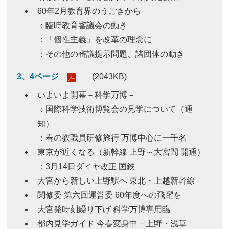
60年2月教育界のうごきから
：臨時教育審議会の動き
：「個性主義」を改革の理念に
：その他の審議提示問題、諸団体の動き
3、4ページ
(2043KB)
いよいよ開幕－科学万博－
：国際科学技術博覧会の見学について（通
知）
：春の教職員研修旅行 万博中心に一千名
東京が近くなる（新幹線 上野～大宮間 開通）
：3月14日ダイヤ改正 国鉄
大宮から新しい上野駅へ 東北・上越新幹線
関修委 第六回運営委 60年度への飛躍を
大宮発時刻繰り下げ 科学万博専用臨
都内見学ガイド 今春変身中－上野・浅草