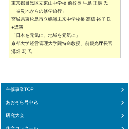
東京都目黒区立東山中学校 前校長 牛島 正廣 氏
「被災地からの修学旅行」
宮城県東松島市立鳴瀬未来中学校長 高橋 裕子 氏
●講演
「日本を元気に、地域を元気に」
京都大学経営管理大学院特命教授、前観光庁長官
溝畑 宏 氏
主催事業TOP
あおぞら号申込
研究大会
作文コンクール