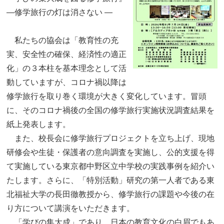
―修学旅行の灯は消さない ―
私たちの協会は「教育性の充
実、安全性の確保、経済性の適正
化」の３本柱を基本理念として活
動していますが、コロナ禍以降は
修学旅行を取り巻く環境が大きく変化しています。冒頭
に、そのコロナ禍後の全国の修学旅行実施状況調査結果を
紙上発表します。
また、校長会に修学旅行プロジェクトを立ち上げ、現地
研修会や生徒・保護者の意向調査を実施し、公的支援を得
て実施している東京都中野区立中学校の実践事例を紹介い
たします。さらに、「特別活動」研究の第一人者である東
北福祉大学の長田徹教授から、修学旅行の課題や今後の在
り方について講演をいただきます。
「学びの集大成」であり、日本の教育文化の白眉でもあ