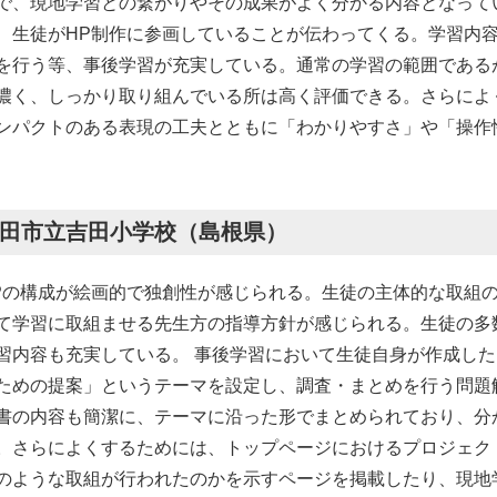
で、現地学習との繋がりやその成果がよく分かる内容となって
、生徒がHP制作に参画していることが伝わってくる。学習内
を行う等、事後学習が充実している。通常の学習の範囲である
濃く、しっかり取り組んでいる所は高く評価できる。さらによ
ンパクトのある表現の工夫とともに「わかりやすさ」や「操作
田市立吉田小学校（島根県）
Pの構成が絵画的で独創性が感じられる。生徒の主体的な取組
て学習に取組ませる先生方の指導方針が感じられる。生徒の多
習内容も充実している。 事後学習において生徒自身が作成し
ための提案」というテーマを設定し、調査・まとめを行う問題
書の内容も簡潔に、テーマに沿った形でまとめられており、分
。さらによくするためには、トップページにおけるプロジェク
のような取組が行われたのかを示すページを掲載したり、現地