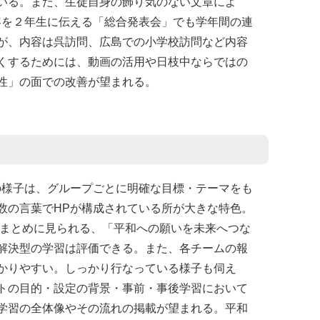
いる。また、生徒自身の飾り気のない文章によ
容を２年生に伝える「総合発表会」でも学年間の連
が、内容は呉訪問、広島での小学校訪問など内容
くするためには、動画の活用や日枝中ならではの
性」の面での改善が望まれる。
の様子は、グループごとに明確な目標・テーマをも
数の言葉でHPが構成されている所が大きな特色。
たまとめに見られる、「平和への願いを未来へつな
解決型の学習は評価できる。また、各チームの報
かりやすい。しっかり行なっている様子も伺え
トの目的・設定の背景・事前・事後学習において
学習の全体像やその流れの掲載が望まれる。平和