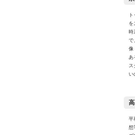
ト
を
時
で
像
あ
ス
い
高
平
想