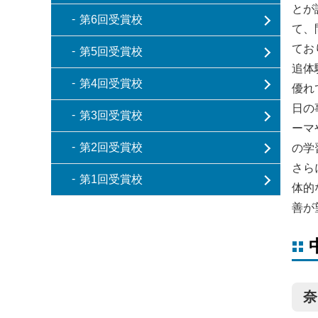
とが
第6回受賞校
て、
てお
第5回受賞校
追体
第4回受賞校
優れ
日の
第3回受賞校
ーマ
第2回受賞校
の学
さら
第1回受賞校
体的
善が
奈