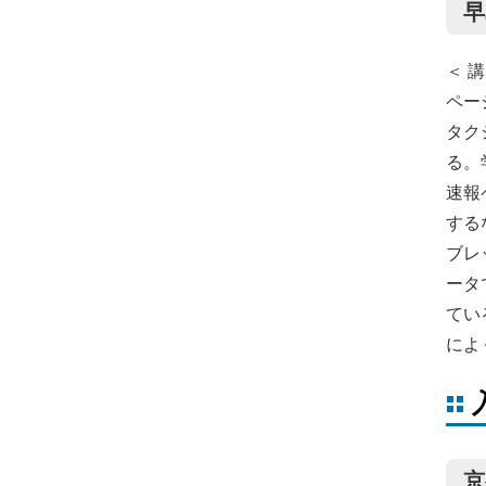
早
＜ 講
ペー
タク
る。
速報
する
ブレ
ータ
てい
によ
京