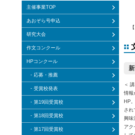
主催事業TOP
あおぞら号申込
【
研究大会
作文コンクール
HPコンクール
新
応募・推薦
＜ 講
受賞校発表
情報
HP
第19回受賞校
され
第18回受賞校
興味
アク
第17回受賞校