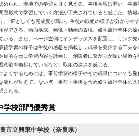
認められ、現地での学習も良く見える。事後学習は弱い。事前
問題形式で学習していく方法が工夫されていると感じた。情報
り、HPとしても完成度が高い。生徒の取組の様子が分かりや
験ができる。画面構成、画像・動画の表現、修学旅行全体の流
ている。また、ページ左側にインデックスを配置し、リンク先
事後学習の様子は生徒の感想を掲載し，成果を発信する工夫を
や目的を元に学習内容を計画し、創設者に繋がりが深い場所を
習意欲を喚起しているなど、取組の深さを感じる。
によくするためには、事前学習の様子やその成果についても発
な流れが見えてこない点、事前・事後を含め修学旅行全体の具
望まれる。
中学校部門優秀賞
良市立興東中学校（奈良県）