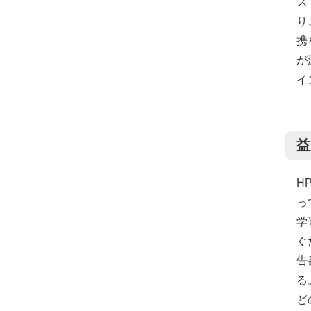
ズ
り
携
が
イ
益
H
っ
学
ぐ
告
る
ど