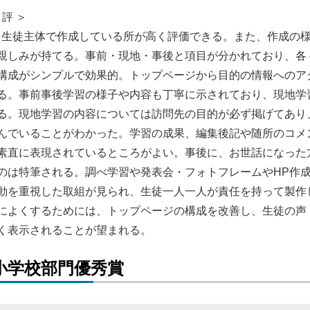
 評 ＞
を生徒主体で作成している所が高く評価できる。また、作成の
親しみが持てる。事前・現地・事後と項目が分かれており、各
構成がシンプルで効果的。トップページから目的の情報へのア
る。事前事後学習の様子や内容も丁寧に示されており、現地学
る。現地学習の内容については訪問先の目的が必ず掲げてあり
んでいることがわかった。学習の成果、編集後記や随所のコメ
素直に表現されているところがよい。事後に、お世話になった
のは特筆される。調べ学習や発表会・フォトフレームやHP作
動を重視した取組が見られ、生徒一人一人が責任を持って製作
によくするためには、トップページの構成を改善し、生徒の声
く表示されることが望まれる。
小学校部門優秀賞