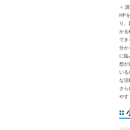
＜ 講
HP
り、
かる
でき
分か
に臨
想が
いる
な活
さら
やす