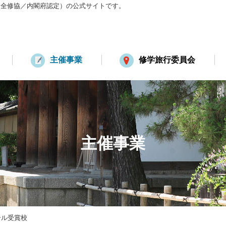
：全修協／内閣府認定）の公式サイトです。
主催事業
修学旅行委員会
主催事業
ール受賞校