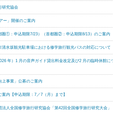
行研究協会
ツアー」開催のご案内
圏①：申込期限7/23）（首都圏②：申込期限8/13）のご案
市清水坂観光駐車場における修学旅行観光バスの対応について
026 年）1 月の音声ガイド貸出料金改定及び2 月の臨時休館に
向上事業」公募のご案内
ご案内【申込期限：7／7（月）まで】
団法人全国修学旅行研究協会「第42回全国修学旅行研究大会」