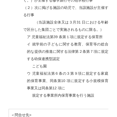
く。）が主催する修学旅行その他学校行事
（２）次に掲げる施設の幼児で、当該施設が主催す
る行事
（当該施設全体又は３月31 日における年齢
で区分した集団ごとで実施されるものに限る。）
ア 児童福祉法第39 条第１項に規定する保育所
イ 就学前の子どもに関する教育、保育等の総合
的な提供の推進に関する法律第２条第７項に規定
する幼保連携型認定
こども園
ウ
児童福祉法第６条の３第９項に規定する家庭
的保育事業、同条第
10
項に規定する小規模保育
事業又は同条第
12
項に
規定する事業所内保育事業を行う施設
＜問合せ先>