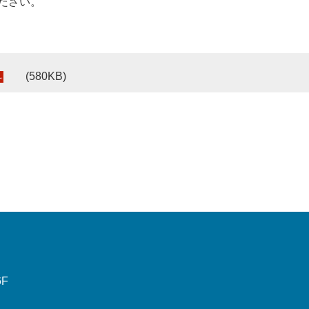
ださい。
(580KB)
6F