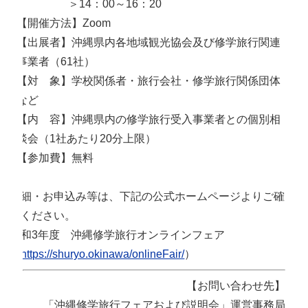
＞14：00～16：20
【開催方法】Zoom
【出展者】沖縄県内各地域観光協会及び修学旅行関連
事業者（61社）
【対 象】学校関係者・旅行会社・修学旅行関係団体
など
【内 容】沖縄県内の修学旅行受入事業者との個別相
談会（1社あたり20分上限）
【参加費】無料
詳細・お申込み等は、下記の公式ホームページよりご確
認ください。
令和3年度 沖縄修学旅行オンラインフェア
（
https://shuryo.okinawa/onlineFair/
）
【お問い合わせ先】
「沖縄修学旅行フェアおよび説明会」運営事務局