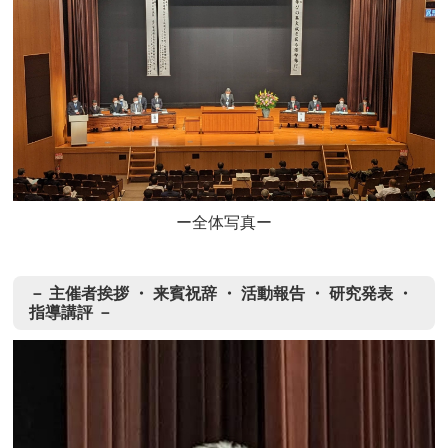
ー全体写真ー
－ 主催者挨拶 ・ 来賓祝辞 ・ 活動報告 ・ 研究発表 ・
指導講評 －