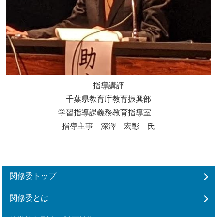
指導講評
千葉県教育庁教育振興部
学習指導課義務教育指導室
指導主事 深澤 宏彰 氏
関修委トップ
関修委とは