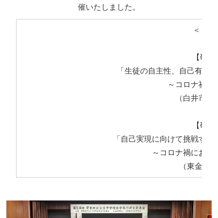
催いたしました。
＜ 発表
【研究
「生徒の自主性、自己有用感
～コロナ禍で
（白井市立
【研究
「自己実現に向けて挑戦する
～コロナ禍におけ
（東金市立