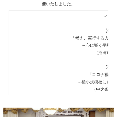
催いたしました。
＜ 発表
【研究
「考え、実行する力の育
～心に響く平和学
（沼田市立
【研究
「コロナ禍にお
～極小規模校におけ
（中之条町立