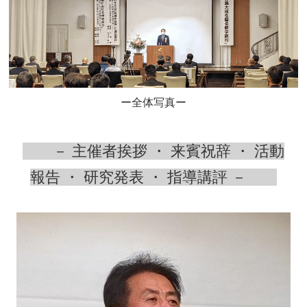
ー全体写真ー
－ 主催者挨拶 ・ 来賓祝辞 ・ 活動
報告 ・ 研究発表 ・ 指導講評 －