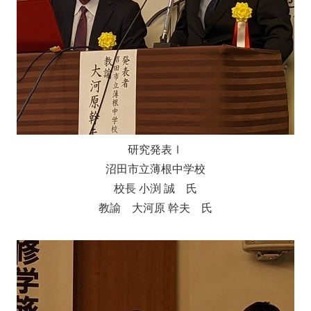
研究発表Ⅰ
沼田市立薄根中学校
校長 小渕 誠 氏
教諭 大河原 幹夫 氏