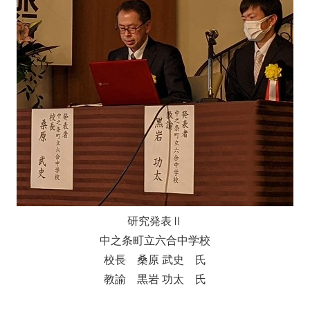
研究発表Ⅱ
中之条町立六合中学校
校長 桑原 武史 氏
教諭 黒岩 功太 氏